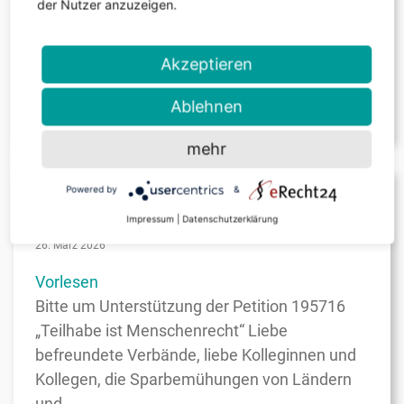
der Nutzer anzuzeigen.
Uhr das Kämpferherzen-Treffen in der
Stadthalle im Kongress Palais Kassel statt. Die
Akzeptieren
Veranstaltung richtet sich an Menschen mit…
Ablehnen
weiterlesen
mehr
Powered by
&
Teilhabe ist Menschenrecht
Impressum
|
Datenschutzerklärung
26. März 2026
Vorlesen
Bitte um Unterstützung der Petition 195716
„Teilhabe ist Menschenrecht“ Liebe
befreundete Verbände, liebe Kolleginnen und
Kollegen, die Sparbemühungen von Ländern
und…